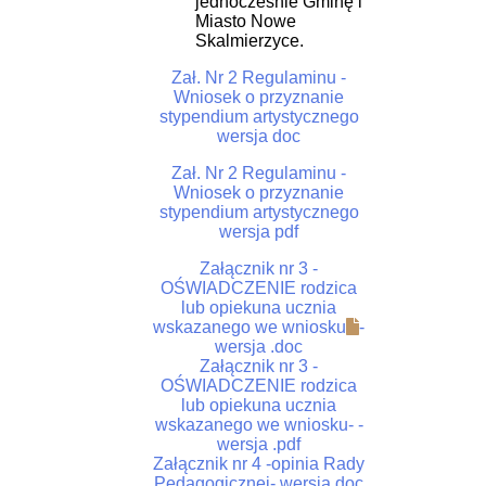
jednocześnie Gminę i
Miasto Nowe
Skalmierzyce.
Zał. Nr 2 Regulaminu -
Wniosek o przyznanie
stypendium artystycznego
wersja doc
Zał. Nr 2 Regulaminu -
Wniosek o przyznanie
stypendium artystycznego
wersja pdf
Załącznik nr 3 -
OŚWIADCZENIE rodzica
lub opiekuna ucznia
wskazanego we wniosku
-
wersja .doc
Załącznik nr 3 -
OŚWIADCZENIE rodzica
lub opiekuna ucznia
wskazanego we wniosku
-
-
wersja .pdf
Załącznik nr 4 -opinia Rady
Pedagogicznej
- wersja doc