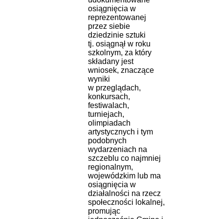
osiągnięcia w
reprezentowanej
przez siebie
dziedzinie sztuki
tj. osiągnął w roku
szkolnym, za który
składany jest
wniosek, znaczące
wyniki
w przeglądach,
konkursach,
festiwalach,
turniejach,
olimpiadach
artystycznych i tym
podobnych
wydarzeniach na
szczeblu co najmniej
regionalnym,
wojewódzkim lub ma
osiągnięcia w
działalności na rzecz
społeczności lokalnej,
promując