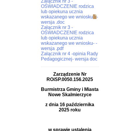
Załącznik nr 3 -
OŚWIADCZENIE rodzica
lub opiekuna ucznia
wskazanego we wniosku
-
wersja .doc
Załącznik nr 3 -
OŚWIADCZENIE rodzica
lub opiekuna ucznia
wskazanego we wniosku
-
-
wersja .pdf
Załącznik nr 4 -opinia Rady
Pedagogicznej
- wersja doc
Zarządzenie Nr
ROiSP.0050.156.2025
Burmistrza Gminy i Miasta
Nowe Skalmierzyce
z dnia 16 października
2025 roku
w sprawie ustalenia