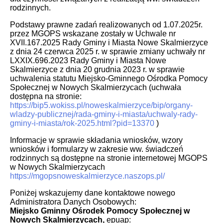
rodzinnych.
Podstawy prawne zadań realizowanych od 1.07.2025r.
przez MGOPS wskazane zostały w Uchwale nr
XVII.167.2025 Rady Gminy i Miasta Nowe Skalmierzyce
z dnia 24 czerwca 2025 r. w sprawie zmiany uchwały nr
LXXIX.696.2023 Rady Gminy i Miasta Nowe
Skalmierzyce z dnia 20 grudnia 2023 r. w sprawie
uchwalenia statutu Miejsko-Gminnego Ośrodka Pomocy
Społecznej w Nowych Skalmierzycach (uchwała
dostępna na stronie:
https://bip5.wokiss.pl/noweskalmierzyce/bip/organy-
wladzy-publicznej/rada-gminy-i-miasta/uchwaly-rady-
gminy-i-miasta/rok-2025.html?pid=13370
)
Informacje w sprawie składania wniosków, wzory
wniosków i formularzy w zakresie ww. świadczeń
rodzinnych są dostępne na stronie internetowej MGOPS
w Nowych Skalmierzycach
https://mgopsnoweskalmierzyce.naszops.pl/
Poniżej wskazujemy dane kontaktowe nowego
Administratora Danych Osobowych:
Miejsko Gminny
Ośrodek Pomocy Społecznej w
Nowych Skalmierzycach,
epuap: