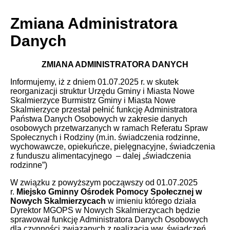
Zmiana Administratora
Danych
ZMIANA ADMINISTRATORA DANYCH
Informujemy, iż z dniem 01.07.2025 r. w skutek
reorganizacji struktur Urzędu Gminy i Miasta Nowe
Skalmierzyce Burmistrz Gminy i Miasta Nowe
Skalmierzyce przestał pełnić funkcję Administratora
Państwa Danych Osobowych w zakresie danych
osobowych przetwarzanych w ramach Referatu Spraw
Społecznych i Rodziny (m.in. świadczenia rodzinne,
wychowawcze, opiekuńcze, pielęgnacyjne, świadczenia
z funduszu alimentacyjnego – dalej „świadczenia
rodzinne”)
W związku z powyższym począwszy od 01.07.2025
r.
Miejsko Gminny
Ośrodek Pomocy Społecznej w
Nowych Skalmierzycach
w imieniu którego działa
Dyrektor MGOPS w Nowych Skalmierzycach będzie
sprawował funkcję Administratora Danych Osobowych
dla czynności związanych z realizacją ww. świadczeń