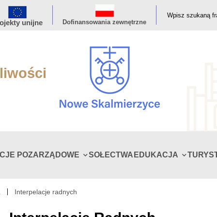
ojekty unijne
Dofinansowania zewnętrzne
liwości
ACJE POZARZĄDOWE
SOŁECTWA
EDUKACJA
TURYS
a
Interpelacje radnych