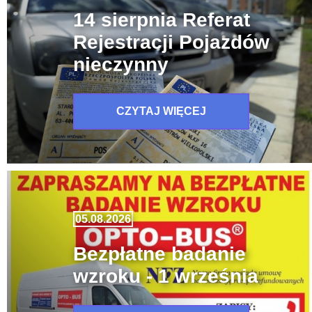
14 sierpnia Referat
Rejestracji Pojazdów
nieczynny
CZYTAJ WIĘCEJ
05.08.2026
Bezpłatne badanie
wzroku - 1 września