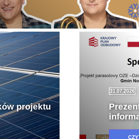
31.07.2026
ków projektu
Prezen
inform
CZY