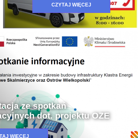
CZYTAJ WIĘCEJ
tacja ze spotkań
acyjnych dot. projektu OZE
TAJ WIĘCEJ