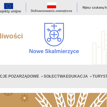
ojekty unijne
Dofinansowania zewnętrzne
liwości
ACJE POZARZĄDOWE
SOŁECTWA
EDUKACJA
TURYS