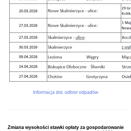
Informacja dot. odbior odpadów
Zmiana wysokości stawki opłaty za gospodarowanie