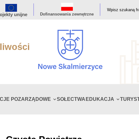
ojekty unijne
Dofinansowania zewnętrzne
liwości
ACJE POZARZĄDOWE
SOŁECTWA
EDUKACJA
TURYS