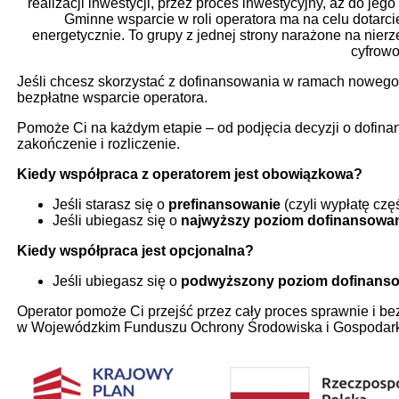
realizacji inwestycji, przez proces inwestycyjny, aż do je
Gminne wsparcie w roli operatora ma na celu dotarci
energetycznie. To grupy z jednej strony narażone na nie
cyfrowo
Jeśli chcesz skorzystać z dofinansowania w ramach nowego
bezpłatne wsparcie operatora.
Pomoże Ci na każdym etapie – od podjęcia decyzji o dofinans
zakończenie i rozliczenie.
Kiedy współpraca z operatorem jest obowiązkowa?
Jeśli starasz się o
prefinansowanie
(czyli wypłatę czę
Jeśli ubiegasz się o
najwyższy poziom dofinansowa
Kiedy współpraca jest opcjonalna?
Jeśli ubiegasz się o
podwyższony poziom dofinans
Operator pomoże Ci przejść przez cały proces sprawnie i bez
w Wojewódzkim Funduszu Ochrony Środowiska i Gospodark