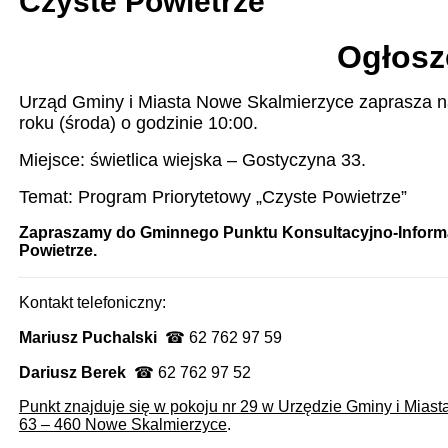
Czyste Powietrze
Ogłosz
Urząd Gminy i Miasta Nowe Skalmierzyce zaprasza na
roku (środa) o godzinie 10:00.
Miejsce: świetlica wiejska – Gostyczyna 33.
Temat: Program Priorytetowy „Czyste Powietrze”
Zapraszamy do Gminnego Punktu Konsultacyjno-Inform
Powietrze.
Kontakt telefoniczny:
Mariusz Puchalski
☎ 62 762 97 59
Dariusz Berek
☎ 62 762 97 52
Punkt znajduje się w pokoju nr 29 w Urzędzie Gminy i Mias
63 – 460 Nowe Skalmierzyce
.