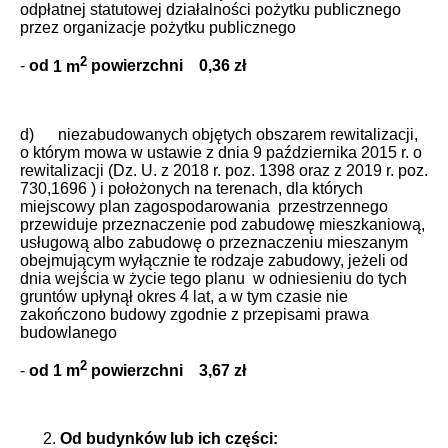
odpłatnej statutowej działalności pożytku publicznego
przez organizacje pożytku publicznego
2
-
od
1 m
powierzchni 0,36 zł
d) niezabudowanych objętych obszarem rewitalizacji,
o którym mowa w ustawie z dnia 9 października 2015 r. o
rewitalizacji (Dz. U. z 2018 r. poz. 1398 oraz z 2019 r. poz.
730,1696 ) i położonych na terenach, dla których
miejscowy plan zagospodarowania przestrzennego
przewiduje przeznaczenie pod zabudowę mieszkaniową,
usługową albo zabudowę o przeznaczeniu mieszanym
obejmującym wyłącznie te rodzaje zabudowy, jeżeli od
dnia wejścia w życie tego planu w odniesieniu do tych
gruntów upłynął okres 4 lat, a w tym czasie nie
zakończono budowy zgodnie z przepisami prawa
budowlanego
2
-
od 1 m
powierzchni
3,67 zł
Od budynków lub ich części: