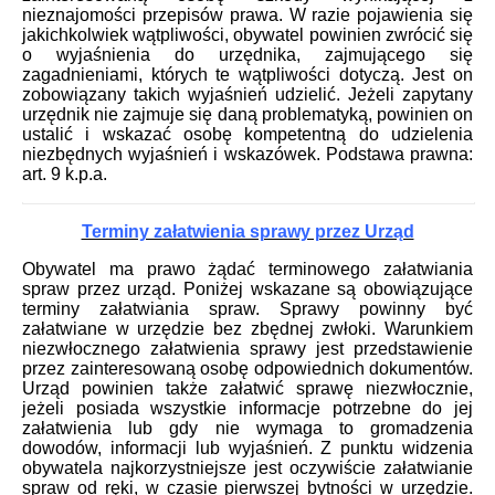
nieznajomości przepisów prawa. W razie pojawienia się
jakichkolwiek wątpliwości, obywatel powinien zwrócić się
o wyjaśnienia do urzędnika, zajmującego się
zagadnieniami, których te wątpliwości dotyczą. Jest on
zobowiązany takich wyjaśnień udzielić. Jeżeli zapytany
urzędnik nie zajmuje się daną problematyką, powinien on
ustalić i wskazać osobę kompetentną do udzielenia
niezbędnych wyjaśnień i wskazówek. Podstawa prawna:
art. 9 k.p.a.
Terminy załatwienia sprawy przez Urząd
Obywatel ma prawo żądać terminowego załatwiania
spraw przez urząd. Poniżej wskazane są obowiązujące
terminy załatwiania spraw. Sprawy powinny być
załatwiane w urzędzie bez zbędnej zwłoki. Warunkiem
niezwłocznego załatwienia sprawy jest przedstawienie
przez zainteresowaną osobę odpowiednich dokumentów.
Urząd powinien także załatwić sprawę niezwłocznie,
jeżeli posiada wszystkie informacje potrzebne do jej
załatwienia lub gdy nie wymaga to gromadzenia
dowodów, informacji lub wyjaśnień. Z punktu widzenia
obywatela najkorzystniejsze jest oczywiście załatwianie
spraw od ręki, w czasie pierwszej bytności w urzędzie.