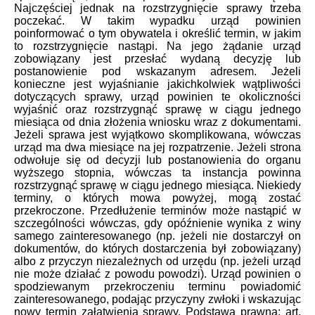
Najczęściej jednak na rozstrzygnięcie sprawy trzeba
poczekać. W takim wypadku urząd powinien
poinformować o tym obywatela i określić termin, w jakim
to rozstrzygnięcie nastąpi. Na jego żądanie urząd
zobowiązany jest przesłać wydaną decyzję lub
postanowienie pod wskazanym adresem. Jeżeli
konieczne jest wyjaśnianie jakichkolwiek wątpliwości
dotyczących sprawy, urząd powinien te okoliczności
wyjaśnić oraz rozstrzygnąć sprawę w ciągu jednego
miesiąca od dnia złożenia wniosku wraz z dokumentami.
Jeżeli sprawa jest wyjątkowo skomplikowana, wówczas
urząd ma dwa miesiące na jej rozpatrzenie. Jeżeli strona
odwołuje się od decyzji lub postanowienia do organu
wyższego stopnia, wówczas ta instancja powinna
rozstrzygnąć sprawę w ciągu jednego miesiąca. Niekiedy
terminy, o których mowa powyżej, mogą zostać
przekroczone. Przedłużenie terminów może nastąpić w
szczególności wówczas, gdy opóźnienie wynika z winy
samego zainteresowanego (np. jeżeli nie dostarczył on
dokumentów, do których dostarczenia był zobowiązany)
albo z przyczyn niezależnych od urzędu (np. jeżeli urząd
nie może działać z powodu powodzi). Urząd powinien o
spodziewanym przekroczeniu terminu powiadomić
zainteresowanego, podając przyczyny zwłoki i wskazując
nowy termin załatwienia sprawy. Podstawa prawna: art.