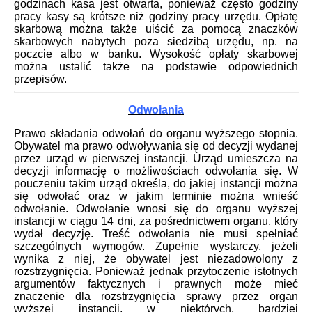
godzinach kasa jest otwarta, ponieważ często godziny
pracy kasy są krótsze niż godziny pracy urzędu. Opłatę
skarbową można także uiścić za pomocą znaczków
skarbowych nabytych poza siedzibą urzędu, np. na
poczcie albo w banku. Wysokość opłaty skarbowej
można ustalić także na podstawie odpowiednich
przepisów.
Odwołania
Prawo składania odwołań do organu wyższego stopnia.
Obywatel ma prawo odwoływania się od decyzji wydanej
przez urząd w pierwszej instancji. Urząd umieszcza na
decyzji informację o możliwościach odwołania się. W
pouczeniu takim urząd określa, do jakiej instancji można
się odwołać oraz w jakim terminie można wnieść
odwołanie. Odwołanie wnosi się do organu wyższej
instancji w ciągu 14 dni, za pośrednictwem organu, który
wydał decyzję. Treść odwołania nie musi spełniać
szczególnych wymogów. Zupełnie wystarczy, jeżeli
wynika z niej, że obywatel jest niezadowolony z
rozstrzygnięcia. Ponieważ jednak przytoczenie istotnych
argumentów faktycznych i prawnych może mieć
znaczenie dla rozstrzygnięcia sprawy przez organ
wyższej instancji, w niektórych, bardziej