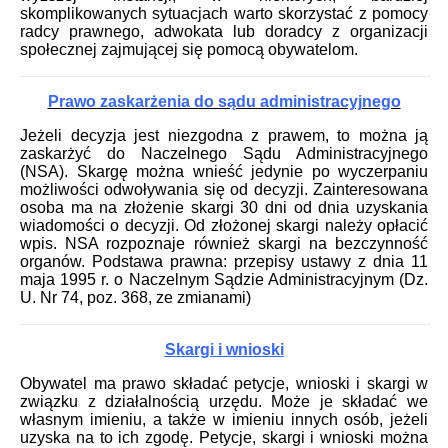
skomplikowanych sytuacjach warto skorzystać z pomocy
radcy prawnego, adwokata lub doradcy z organizacji
społecznej zajmującej się pomocą obywatelom.
Prawo zaskarżenia do sądu administracyjnego
Jeżeli decyzja jest niezgodna z prawem, to można ją
zaskarżyć do Naczelnego Sądu Administracyjnego
(NSA). Skargę można wnieść jedynie po wyczerpaniu
możliwości odwoływania się od decyzji. Zainteresowana
osoba ma na złożenie skargi 30 dni od dnia uzyskania
wiadomości o decyzji. Od złożonej skargi należy opłacić
wpis. NSA rozpoznaje również skargi na bezczynność
organów. Podstawa prawna: przepisy ustawy z dnia 11
maja 1995 r. o Naczelnym Sądzie Administracyjnym (Dz.
U. Nr 74, poz. 368, ze zmianami)
Skargi i wnioski
Obywatel ma prawo składać petycje, wnioski i skargi w
związku z działalnością urzędu. Może je składać we
własnym imieniu, a także w imieniu innych osób, jeżeli
uzyska na to ich zgodę. Petycje, skargi i wnioski można