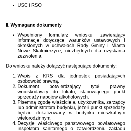
USC i RSO
II. Wymagane dokumenty
Wypełniony formularz wniosku, zawierający
informacje dotyczące warunków ustawowych i
określonych w uchwałach Rady Gminy i Miasta
Nowe Skalmierzyce, niezbędnych dla uzyskania
zezwolenia.
Do wniosku należy dołączyć następujące dokumenty
:
Wypis z KRS dla jednostek posiadających
osobowość prawną.
Dokument potwierdzający tytuł prawny
wnioskodawcy do lokalu, stanowiącego punkt
sprzedaży napojów alkoholowych.
Pisemną zgodę właściciela, użytkownika, zarządcy
lub administratora budynku, jeżeli punkt sprzedaży
będzie zlokalizowany w budynku mieszkalnym
wielorodzinnym.
Decyzję właściwego państwowego powiatowego
inspektora sanitarnego o zatwierdzeniu zakładu