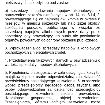
nietrzeźwym, na kredyt lub pod zastaw,
b) sprzedaży i podawania napojów alkoholowych z
naruszeniem zakazów określonych w art. 14 ust. 3 i 4, 2.
powtarzającego się co najmniej dwukrotnie w okresie 6
miesięcy, w miejscu sprzedaży lub najbliższej okolicy,
zakłócania porządku publicznego w związku ze
sprzedażą napojów alkoholowych przez dany punkt
sprzedaży, gdy prowadzący ten punkt nie powiadamia
organów powołanych do ochrony porządku publicznego,
3. Wprowadzenia do sprzedaży napojów alkoholowych
pochodzących z nielegalnych źródeł.
4. Przedstawienia fałszywych danych w oświadczeniu o
wartości sprzedaży napojów alkoholowych.
5. Popełnienia przestępstwa w celu osiągnięcia korzyści
majątkowej przez osobę odpowiedzialną za działalność
przedsiębiorcy posiadającego zezwolenie, 6. orzeczenia
wobec przedsiębiorcy będącego osobą fizyczną albo
osoby odpowiedzialnej za działalność przedsiębiorcy
posiadającego zezwolenie zakazu prowadzenia
działalności gospodarczej objętej zezwoleniem.
Przedsiębiorca, któremu cofnięto zezwolenie może