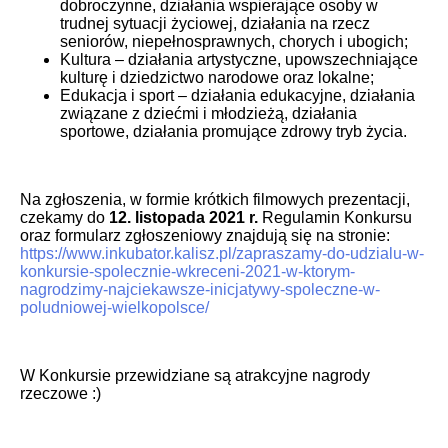
dobroczynne, działania wspierające osoby w
trudnej sytuacji życiowej, działania na rzecz
seniorów, niepełnosprawnych, chorych i ubogich;
Kultura – działania artystyczne, upowszechniające
kulturę i dziedzictwo narodowe oraz lokalne;
Edukacja i sport – działania edukacyjne, działania
związane z dziećmi i młodzieżą, działania
sportowe, działania promujące zdrowy tryb życia.
Na zgłoszenia, w formie krótkich filmowych prezentacji,
czekamy do
12. listopada 2021 r.
Regulamin Konkursu
oraz formularz zgłoszeniowy znajdują się na stronie:
https://www.inkubator.kalisz.pl/zapraszamy-do-udzialu-w-
konkursie-spolecznie-wkreceni-2021-w-ktorym-
nagrodzimy-najciekawsze-inicjatywy-spoleczne-w-
poludniowej-wielkopolsce/
W Konkursie przewidziane są atrakcyjne nagrody
rzeczowe :)