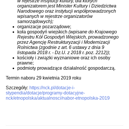
w rejestrze instytucji kultury, dla których
organizatorem jest Minister Kultury i Dziedzictwa
Narodowego oraz instytucji współprowadzonych
wpisanych w rejestrze organizatorów
samorządowych);
organizacje pozarządowe;
koła gospodyń wiejskich
(wpisane do Krajowego
Rejestru Kół Gospodyń Wiejskich, prowadzonego
przez Agencję Restrukturyzacji i Modernizacji
Rolnictwa (zgodnie z art. 6 ustawy z dnia 9
listopada 2018 r. - Dz.U. z 2018 r. poz. 2212))
;
kościoły i związki wyznaniowe oraz ich osoby
prawne;
podmioty prowadzące działalność gospodarczą.
Termin naboru 29 kwietnia 2019 roku
Szczegóły:
https://nck.pl/dotacje-i-
stypendia/dotacje/programy-dotacyjne-
nck/etnopolska/aktualnosci/nabor-etnopolska-2019