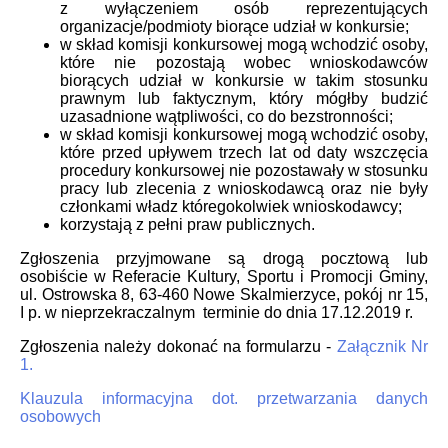
z wyłączeniem osób reprezentujących
organizacje/podmioty biorące udział w konkursie;
w skład komisji konkursowej mogą wchodzić osoby,
które nie pozostają wobec wnioskodawców
biorących udział w konkursie w takim stosunku
prawnym lub faktycznym, który mógłby budzić
uzasadnione wątpliwości, co do bezstronności;
w skład komisji konkursowej mogą wchodzić osoby,
które przed upływem trzech lat od daty wszczęcia
procedury konkursowej nie pozostawały w stosunku
pracy lub zlecenia z wnioskodawcą oraz nie były
członkami władz któregokolwiek wnioskodawcy;
korzystają z pełni praw publicznych.
Zgłoszenia przyjmowane są drogą pocztową lub
osobiście w Referacie Kultury, Sportu i Promocji Gminy,
ul. Ostrowska 8, 63-460 Nowe Skalmierzyce, pokój nr 15,
I p. w nieprzekraczalnym terminie do dnia 17.12.2019 r.
Zgłoszenia należy dokonać na formularzu -
Załącznik Nr
1.
Klauzula informacyjna dot. przetwarzania danych
osobowych