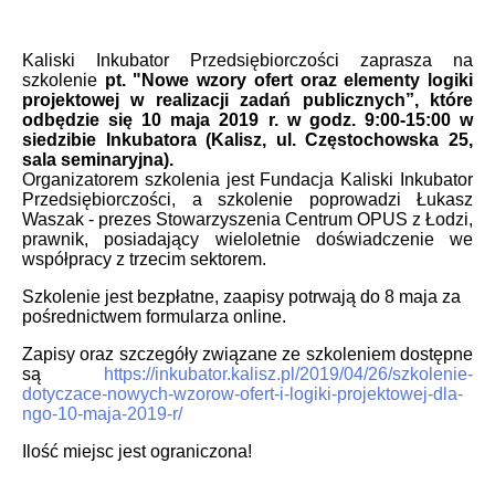
Kaliski Inkubator Przedsiębiorczości zaprasza na
szkolenie
pt. "Nowe wzory ofert oraz elementy logiki
projektowej w realizacji zadań publicznych”, które
odbędzie się 10 maja 2019 r. w godz. 9:00-15:00 w
siedzibie Inkubatora (Kalisz, ul. Częstochowska 25,
sala seminaryjna).
Organizatorem szkolenia jest Fundacja Kaliski Inkubator
Przedsiębiorczości, a szkolenie poprowadzi Łukasz
Waszak - prezes Stowarzyszenia Centrum OPUS z Łodzi,
prawnik, posiadający wieloletnie doświadczenie we
współpracy z trzecim sektorem.
Szkolenie jest bezpłatne, zaapisy potrwają do 8 maja za
pośrednictwem formularza online.
Zapisy oraz szczegóły związane ze szkoleniem dostępne
są
https://inkubator.kalisz.pl/2019/04/26/szkolenie-
dotyczace-nowych-wzorow-ofert-i-logiki-projektowej-dla-
ngo-10-maja-2019-r/
Ilość miejsc jest ograniczona!