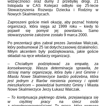
wdzięczności oraz dumy z przebytej drogi. 21
listopada w CAS Kolejarz odbyło się 25-lecie
Stowarzyszenia Rozwoju Dziecka i Rodziny w
Nowych Skalmierzycach.
Zaproszeni goście mieli okazję, aby poznać historię
organizacji, która sięga aż 1999 roku – kiedy to
pojawił się pomysł jej powstania. Samo
stowarzyszenie założone zostało 9 marca 2000.
Po prezentacji głos zabrał prezes Jarosław Walczak,
który podsumował 25 lat dotychczasowej działalności.
Miłym akcentem były podziękowania, jakie goście
składali na ręce włodarzy organizacji.
–
Chciałbym podziękować za empatię, za
konsekwencję. Wasza determinacja sprawiła, że
dzisiaj mamy organizację, która była i jest Gminie i
Miastu Nowe Skalmierzyce bardzo potrzebna, która
jest jednym z filarów niesienia pomocy i opieki
mieszkańcom
– powiedział burmistrz Gminy i Miasta
Nowe Skalmierzyce Jerzy Łukasz Walczak.
–
To kontynuacja pięknego dzieła, przejawiająca się
w ciężkiej pracy na rzecz osób
z niepełnosprawnościami. To praca, która wymaga