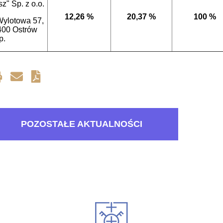
z" Sp. z o.o.
12,26 %
20,37 %
100 %
 Wylotowa 57,
400 Ostrów
p.
POZOSTAŁE AKTUALNOŚCI