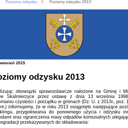
Poziomy odzysku
Poziomy odzysku 2013
wiecień 2015
oziomy odzysku 2013
lizując obowiązki sprawozdawcze nałożone na Gminę i Mi
e Skalmierzyce przez ustawę z dnia 13 września 1996
ymaniu czystości i porządku w gminach (Dz. U. z 2013r., poz.
zm.) informujemy, że w roku 2013 osiągnięto następujące poz
yklingu, przygotowania do ponownego użycia i odzysku in
odami oraz ograniczenia masy odpadów komunalnych ulegają
degradacji przekazywanych do składowania: