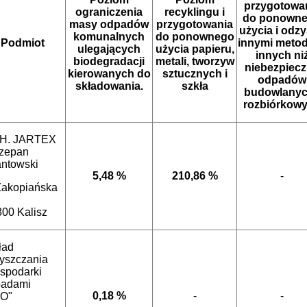
przygotowa
ograniczenia
recyklingu i
do ponown
masy odpadów
przygotowania
użycia i odz
komunalnych
do ponownego
Podmiot
innymi meto
ulegających
użycia papieru,
innych ni
biodegradacji
metali, tworzyw
niebezpiec
kierowanych do
sztucznych i
odpadów
składowania.
szkła
budowlanyc
rozbiórkow
.H. JARTEX
zepan
antowski
5,48 %
210,86 %
-
 Zakopiańska
800 Kalisz
ład
yszczania
ospodarki
adami
0,18 %
-
-
O"