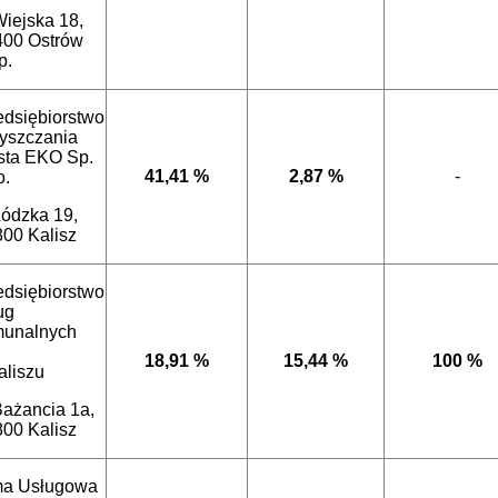
Wiejska 18,
400 Ostrów
p.
edsiębiorstwo
yszczania
sta EKO Sp.
41,41 %
2,87 %
-
o.
Łódzka 19,
800 Kalisz
edsiębiorstwo
ug
unalnych
18,91 %
15,44 %
100 %
aliszu
Bażancia 1a,
800 Kalisz
ma Usługowa