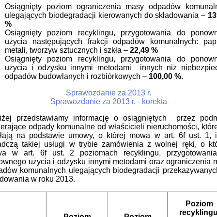
Osiągnięty poziom ograniczenia masy odpadów komunal
ulegających biodegradacji kierowanych do składowania –
13
%
Osiągnięty poziom recyklingu, przygotowania do ponow
użycia następujących frakcji odpadów komunalnych: papi
metali, tworzyw sztucznych i szkła –
22,49 %
Osiągnięty poziom recyklingu, przygotowania do ponow
użycia i odzysku innymi metodami innych niż niebezpie
odpadów budowlanych i rozbiórkowych –
100,00 %.
Sprawozdanie za 2013 r.
Sprawozdanie za 2013 r. - korekta
iżej przedstawiamy informację o osiągniętych przez podm
erające odpady komunalne od właścicieli nieruchomości, któr
ałają na podstawie umowy, o której mowa w art. 6f ust. 1, i
adczą takiej usługi w trybie zamówienia z wolnej ręki, o kt
a w art. 6f ust. 2 poziomach recyklingu, przygotowani
ownego użycia i odzysku innymi metodami oraz ograniczenia 
adów komunalnych ulegających biodegradacji przekazywanyc
adowania w roku 2013.
Poziom
recyklingu
Poziom
Poziom