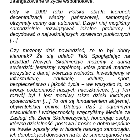
zaangażowane w życie wspólnotowe.
Gdy w 1990 roku Polska obrała kierunek
decentralizacji władzy państwowej, samorządy
otrzymały cenny dar autonomii. Dzięki niej mogliśmy
samodzielnie rozwiązywać lokalne problemy i
decydować o najważniejszych sprawach publicznych
[…]
Czy możemy dziś powiedzieć, że to był dobry
kierunek? Że się udało? Tak! Spoglądając na
przykład Nowych Skalmierzyc możemy z dumą
stwierdzić: jesteśmy wspólnotą, która potrafi mądrze
korzystać z danej wówczas wolności. Inwestujemy w
infrastrukturę, edukację, kulturę, sport,
bezpieczeństwo i jakość życia – we wszystko to, co
tworzy codzienność naszych mieszkańców. […] Ten
rozwój był i jest możliwy także dzięki lokalnym
społecznikom […] To oni są fundamentem aktywnej,
obywatelskiej gminy. Dlatego dziś z ogromnym
szacunkiem i wdzięcznością wręczyliśmy Medale za
Zasługi dla Ziemi Skalmierzyckiej, honorując osoby,
których działalność, postawa i troska o dobro wspólne
na trwałe wpisały się w historię naszego samorządu.
Ich dorobek jest dowodem na to, że samorządność ma