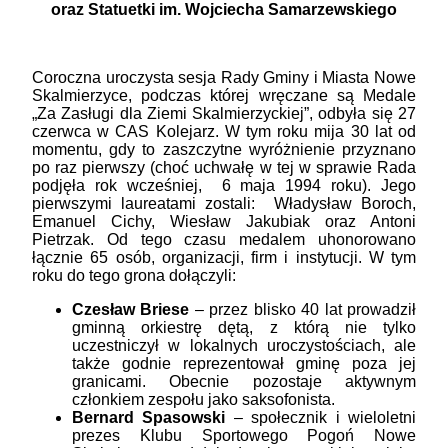
oraz Statuetki im. Wojciecha Samarzewskiego
Coroczna uroczysta sesja Rady Gminy i Miasta Nowe
Skalmierzyce, podczas której wręczane są Medale
„Za Zasługi dla Ziemi Skalmierzyckiej”, odbyła się 27
czerwca w CAS Kolejarz. W tym roku mija 30 lat od
momentu, gdy to zaszczytne wyróżnienie przyznano
po raz pierwszy (choć uchwałę w tej w sprawie Rada
podjęła rok wcześniej, 6 maja 1994 roku). Jego
pierwszymi laureatami zostali: Władysław Boroch,
Emanuel Cichy, Wiesław Jakubiak oraz Antoni
Pietrzak. Od tego czasu medalem uhonorowano
łącznie 65 osób, organizacji, firm i instytucji. W tym
roku do tego grona dołączyli:
Czesław Briese
– przez blisko 40 lat prowadził
gminną orkiestrę dętą, z którą nie tylko
uczestniczył w lokalnych uroczystościach, ale
także godnie reprezentował gminę poza jej
granicami. Obecnie pozostaje aktywnym
członkiem zespołu jako saksofonista.
Bernard Spasowski
– społecznik i wieloletni
prezes Klubu Sportowego Pogoń Nowe