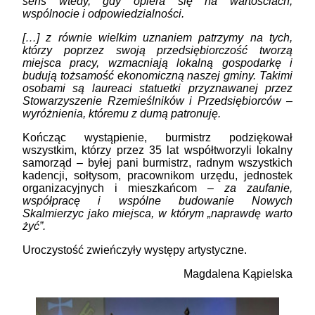
sens wtedy, gdy opiera się na wartościach,
wspólnocie i odpowiedzialności.
[…] z równie wielkim uznaniem patrzymy na tych,
którzy poprzez swoją przedsiębiorczość tworzą
miejsca pracy, wzmacniają lokalną gospodarkę i
budują tożsamość ekonomiczną naszej gminy. Takimi
osobami są laureaci statuetki przyznawanej przez
Stowarzyszenie Rzemieślników i Przedsiębiorców –
wyróżnienia, któremu z dumą patronuję.
Kończąc wystąpienie, burmistrz podziękował
wszystkim, którzy przez 35 lat współtworzyli lokalny
samorząd – byłej pani burmistrz, radnym wszystkich
kadencji, sołtysom, pracownikom urzędu, jednostek
organizacyjnych i mieszkańcom
– za zaufanie,
współpracę i wspólne budowanie Nowych
Skalmierzyc jako miejsca, w którym „naprawdę warto
żyć”.
Uroczystość zwieńczyły występy artystyczne.
Magdalena Kąpielska