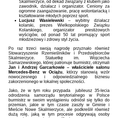
Skalmierzyce, od dekad związany z klubem jako
zawodnik, działacz i organizator. Ceniony za
ogromne zaangażowanie, pracę wolontariacką i
kształtowanie młodych poprzez sport.
Lucjusz Wasielewski
– wybitny działacz
kolarski, prezes Wielkopolskiego Związku
Kolarskiego, organizator prestiżowych
wyścigów, od ponad 50 lat promujący sport
młodzieżowy i zdrowy styl życia.
Po raz trzeci swoją nagrodę przyznało również
Stowarzyszenie Rzemieślników i Przedsiębiorców
Skalmierzyce. Statuetkę im. Wojciecha
Samarzewskiego, której patronuje burmistrz, otrzymali
Jan i Andrzej Garcarkowie – właściciele salonu
Mercedes-Benz w Ociążu
, którzy stanowią wzór
nowoczesnego i odpowiedzialnego biznesu
zakorzenionego w lokalnej społeczności.
Jako, że w tym roku przypada jubileusz 35-lecia
odrodzenia samorządu terytorialnego w Polsce
burmistrz w swoim wystąpieniu odniósł się tylko do
przemian, jakie w tym czasie zaszły w Gminie i
Mieście Nowe Skalmierzyce, ale podkreślił również
dużą rolę, jaką w tym procesie odgrywają osoby