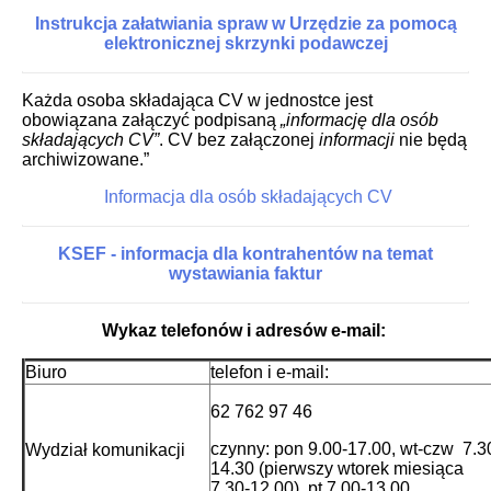
Instrukcja załatwiania spraw w Urzędzie za pomocą
elektronicznej skrzynki podawczej
Każda osoba składająca CV w jednostce jest
obowiązana załączyć podpisaną
„informację dla osób
składających CV”
. CV bez załączonej
informacji
nie będą
archiwizowane.”
Informacja dla osób składających CV
KSEF - informacja dla kontrahentów na temat
wystawiania faktur
Wykaz telefonów i adresów e-mail:
Biuro
telefon i e-mail:
62 762 97 46
czynny: pon 9.00-17.00, wt-czw 7.3
Wydział komunikacji
14.30 (pierwszy wtorek miesiąca
7.30-12.00), pt 7.00-13.00