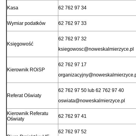
Kasa
62 762 97 34
Wymiar podatków
62 762 97 33
62 762 97 32
Księgowość
ksiegowosc@noweskalmierzyce.pl
62 762 97 17
Kierownik ROiSP
organizacyjny@noweskalmierzyce.p
62 762 97 50 lub 62 762 97 40
Referat Oświaty
oswiata@noweskalmierzyce.pl
Kierownik Referatu
62 762 97 41
Oświaty
62 762 97 52