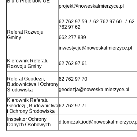
Biuro Projektów UE
projekt@noweskalmierzyce.pl
62 762 97 59 / 62 762 97 60 / 62
762 97 62
Referat Rozwoju
Gminy
662 277 889
inwestycje@noweskalmierzyce.pl
Kierownik Referatu
62 762 97 61
Rozwoju Gminy
Referat Geodezji,
62 762 97 70
Budownictwa i Ochrony
geodezja@noweskalmierzyce.pl
Środowiska
Kierownik Referatu
Geodezji,
Budownictwa
62 762 97 71
i Ochrony Środowiska
Inspektor Ochrony
d.tomczak.iod@noweskalmierzyce.
Danych Osobowych