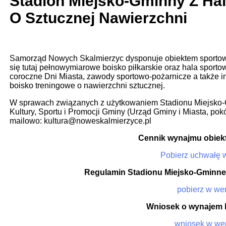
Stadion Miejsko-Gminny Z Ha
O Sztucznej Nawierzchni
Samorząd Nowych Skalmierzyc dysponuje obiektem sportow
się tutaj pełnowymiarowe boisko piłkarskie oraz hala sporto
coroczne Dni Miasta, zawody sportowo-pożarnicze a także inn
boisko treningowe o nawierzchni sztucznej.
W sprawach związanych z użytkowaniem Stadionu Miejsko-
Kultury, Sportu i Promocji Gminy (Urząd Gminy i Miasta, pokój 
mailowo: kultura@noweskalmierzyce.pl
Cennik wynajmu obiek
Pobierz uchwałę w
Regulamin Stadionu Miejsko-Gminn
pobierz w wers
Wniosek o wynajem h
wniosek w wer