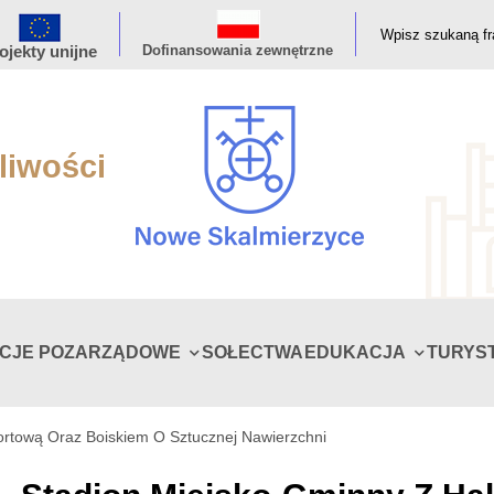
ojekty unijne
Dofinansowania zewnętrzne
liwości
ACJE POZARZĄDOWE
SOŁECTWA
EDUKACJA
TURYS
ortową Oraz Boiskiem O Sztucznej Nawierzchni