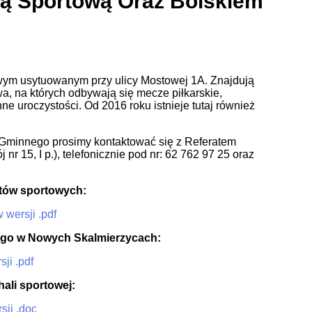
lą Sportową Oraz Boiskiem
ym usytuowanym przy ulicy Mostowej 1A. Znajdują
wa, na których odbywają się mecze piłkarskie,
e uroczystości. Od 2016 roku istnieje tutaj również
Gminnego prosimy kontaktować się z Referatem
nr 15, I p.), telefonicznie pod nr: 62 762 97 25 oraz
tów sportowych:
 wersji .pdf
ego w Nowych Skalmierzycach:
ji .pdf
ali sportowej:
sji .doc