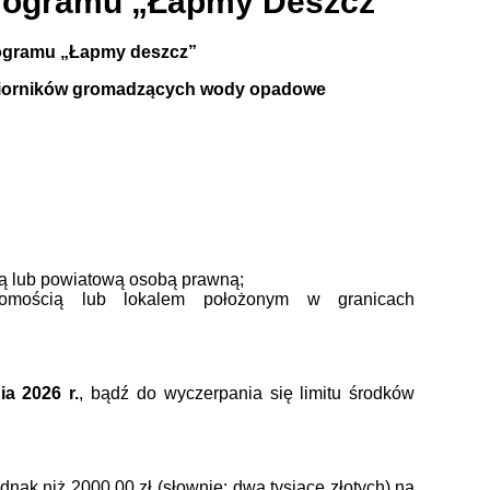
rogramu „Łapmy Deszcz”
ogramu „Łapmy deszcz”
zbiorników gromadzących wody opadowe
ną lub powiatową osobą prawną;
homością lub lokalem położonym w granicach
ia 2026 r.
, bądź do wyczerpania się limitu środków
nak niż 2000,00 zł (słownie: dwa tysiące złotych) na