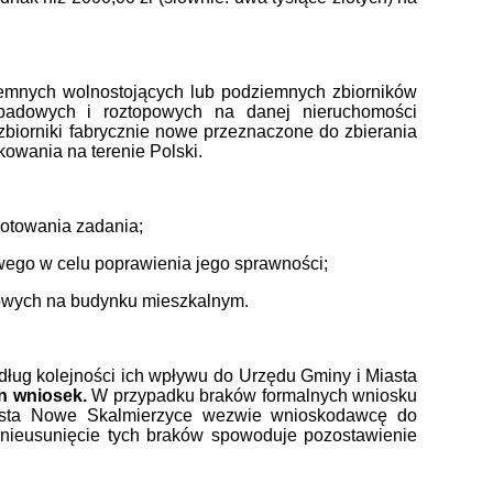
emnych wolnostojących lub podziemnych zbiorników
padowych i roztopowych na danej nieruchomości
zbiorniki fabrycznie nowe przeznaczone do zbierania
owania na terenie Polski.
otowania zadania;
wego w celu poprawienia jego sprawności;
stowych na budynku mieszkalnym.
dług kolejności ich wpływu do Urzędu Gminy i Miasta
en wniosek.
W przypadku braków formalnych wniosku
asta Nowe Skalmierzyce wezwie wnioskodawcę do
 nieusunięcie tych braków spowoduje pozostawienie