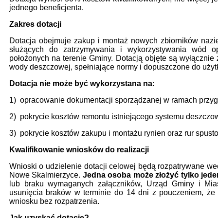
jednego beneficjenta.
Zakres dotacji
Dotacja obejmuje zakup i montaż nowych zbiorników nazi
służących do zatrzymywania i wykorzystywania wód o
położonych na terenie Gminy. Dotacją objęte są wyłącznie 
wody deszczowej, spełniające normy i dopuszczone do użytk
Dotacja nie może być wykorzystana na:
1) opracowanie dokumentacji sporządzanej w ramach przyg
2) pokrycie kosztów remontu istniejącego systemu deszczo
3) pokrycie kosztów zakupu i montażu rynien oraz rur spu
Kwalifikowanie wniosków do realizacji
Wnioski o udzielenie dotacji celowej będą rozpatrywane we
Nowe Skalmierzyce.
Jedna osoba może złożyć tylko jed
lub braku wymaganych załączników, Urząd Gminy i Mi
usunięcia braków w terminie do 14 dni z pouczeniem, że
wniosku bez rozpatrzenia.
Jak uzyskać dotację?