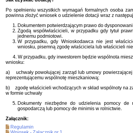
Po spełnieniu wszystkich wymagań formalnych osoba zami
powinna złożyć wniosek o udzielenie dotacji wraz z następu
Dokumentem potwierdzającym prawo do dysponowania
Zgodą współwłaścicieli, w przypadku gdy tytuł praw
jednemu podmiotowi.
W przypadku, gdy Wnioskodawca nie jest właścici
wniosku, pisemną zgodę właściciela lub właścicieli ni
4. W przypadku, gdy inwestorem będzie wspólnota mieszk
wniosku:
a) uchwały powołującej zarząd lub umowy powierzającej 
reprezentującemu wspólnotę mieszkaniową;
b) zgodę właścicieli wchodzących w skład wspólnoty na z
w formie uchwały
Dokumenty niezbędne do udzielenia pomocy de m
gospodarczą lub pomocy de minimis w rolnictwie.
Załącznik:
Regulamin
Wniosek - Załącznik nr 1