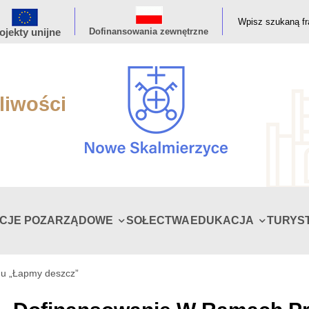
ojekty unijne
Dofinansowania zewnętrzne
liwości
ACJE POZARZĄDOWE
SOŁECTWA
EDUKACJA
TURYS
u „Łapmy deszcz”