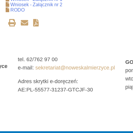
Wniosek - Załącznik nr 2
RODO
tel. 62/762 97 00
GO
yce
e-mail:
sekretariat@noweskalmierzyce.pl
pon
wto
Adres skrytki e-doręczeń:
pią
AE:PL-55577-31237-GTCJF-30