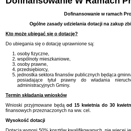
Dofinansowanie W Ramach P
Dofinansowanie w ramach Pr
Ogólne zasady udzielania dotacji na zakup 
Kto może ubiegać się o dotację?
Do ubiegania się o dotację uprawnione są:
osoby fizyczne,
wspólnoty mieszkaniowe,
osoby prawne,
przedsiębiorcy,
jednostka sektora finansów publicznych będąca gmin
posiadające tytuł prawny do władania nieruc
administracyjnych Gminy.
Termin składania wniosków
Wnioski przyjmowane będą
od 15 kwietnia do 30 kwietn
finansowych przeznaczonych na ww. cel.
Wysokość dotacji
Dotacja wynosi 50% kosztów kwalifikowanych, nie więcej jed