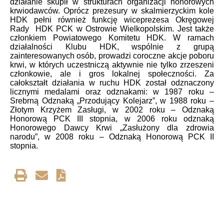
działanie skupił w strukturach organizacji honorowych
krwiodawców. Oprócz prezesury w skalmierzyckim kole
HDK pełni również funkcję wiceprezesa Okręgowej
Rady HDK PCK w Ostrowie Wielkopolskim. Jest także
członkiem Powiatowego Komitetu HDK. W ramach
działalności Klubu HDK, wspólnie z grupą
zainteresowanych osób, prowadzi coroczne akcje poboru
krwi, w których uczestniczą aktywnie nie tylko zrzeszeni
członkowie, ale i gros lokalnej społeczności. Za
całokształt działania w ruchu HDK został odznaczony
licznymi medalami oraz odznakami: w 1987 roku –
Srebrną Odznaką „Przodujący Kolejarz”, w 1988 roku –
Złotym Krzyżem Zasługi, w 2002 roku – Odznaką
Honorową PCK III stopnia, w 2006 roku odznaką
Honorowego Dawcy Krwi „Zasłużony dla zdrowia
narodu”, w 2008 roku – Odznaką Honorową PCK II
stopnia.