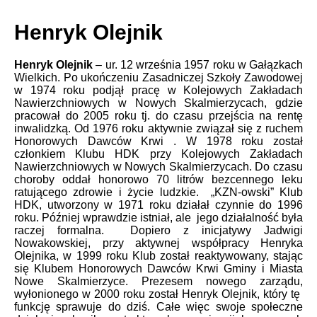
Henryk Olejnik
Henryk Olejnik
– ur. 12 września 1957 roku w Gałązkach
Wielkich. Po ukończeniu Zasadniczej Szkoły Zawodowej
w 1974 roku podjął pracę w Kolejowych Zakładach
Nawierzchniowych w Nowych Skalmierzycach, gdzie
pracował do 2005 roku tj. do czasu przejścia na rentę
inwalidzką. Od 1976 roku aktywnie związał się z ruchem
Honorowych Dawców Krwi . W 1978 roku został
członkiem Klubu HDK przy Kolejowych Zakładach
Nawierzchniowych w Nowych Skalmierzycach. Do czasu
choroby oddał honorowo 70 litrów bezcennego leku
ratującego zdrowie i życie ludzkie. „KZN-owski” Klub
HDK, utworzony w 1971 roku działał czynnie do 1996
roku. Później wprawdzie istniał, ale jego działalność była
raczej formalna. Dopiero z inicjatywy Jadwigi
Nowakowskiej, przy aktywnej współpracy Henryka
Olejnika, w 1999 roku Klub został reaktywowany, stając
się Klubem Honorowych Dawców Krwi Gminy i Miasta
Nowe Skalmierzyce. Prezesem nowego zarządu,
wyłonionego w 2000 roku został Henryk Olejnik, który tę
funkcję sprawuje do dziś. Całe więc swoje społeczne