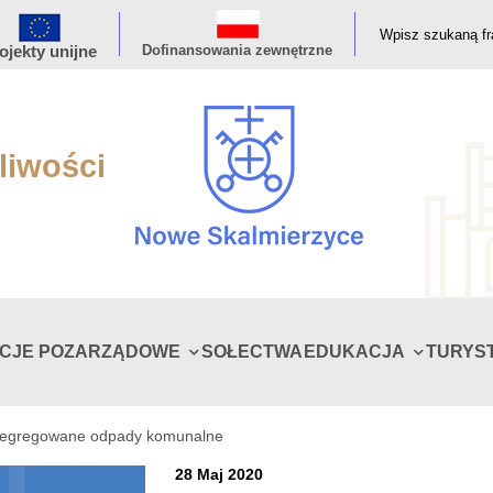
ojekty unijne
Dofinansowania zewnętrzne
liwości
ACJE POZARZĄDOWE
SOŁECTWA
EDUKACJA
TURYS
esegregowane odpady komunalne
28 Maj 2020