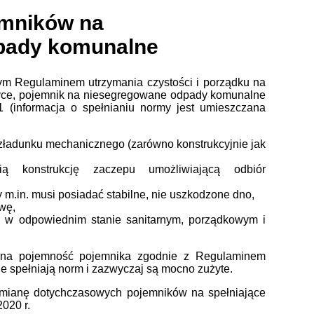
emników na
pady komunalne
ym Regulaminem utrzymania czystości i porządku na
zyce, pojemnik na niesegregowane odpady komunalne
 (informacja o spełnianiu normy jest umieszczana
zładunku mechanicznego (zarówno konstrukcyjnie jak
ią konstrukcję zaczepu umożliwiającą odbiór
m.in. musi posiadać stabilne, nie uszkodzone dno,
wę,
y w odpowiednim stanie sanitarnym, porządkowym i
alna pojemność pojemnika zgodnie z Regulaminem
nie spełniają norm i zazwyczaj są mocno zużyte.
ianę dotychczasowych pojemników na spełniające
2020 r.