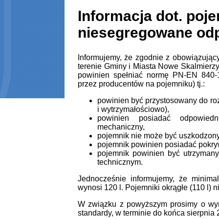
Informacja dot. poj
niesegregowane od
Informujemy, że zgodnie z obowiązując
terenie Gminy i Miasta Nowe Skalmier
powinien spełniać normę PN-EN 840-1
przez producentów na pojemniku) tj.:
powinien być przystosowany do ro
i wytrzymałościowo),
powinien posiadać odpowiedn
mechaniczny,
pojemnik nie może być uszkodzony 
pojemnik powinien posiadać pokry
pojemnik powinien być utrzyman
technicznym.
Jednocześnie informujemy, że minim
wynosi 120 l. Pojemniki okrągłe (110 l) 
W związku z powyższym prosimy o wym
standardy, w terminie do końca sierpnia 