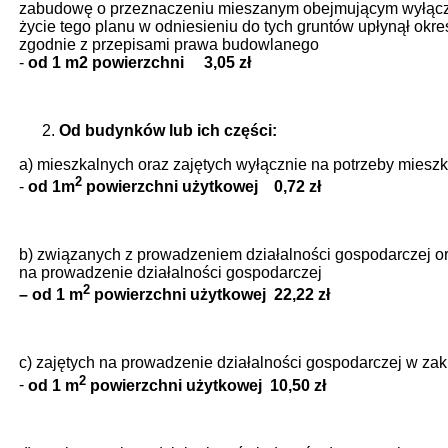
zabudowę o przeznaczeniu mieszanym obejmującym wyłącznie
życie tego planu w odniesieniu do tych gruntów upłynął okre
zgodnie z przepisami prawa budowlanego
-
od 1 m2 powierzchni
3,05 zł
Od budynków lub ich części:
a) mieszkalnych oraz zajętych wyłącznie na potrzeby miesz
2
-
od 1m
powierzchni użytkowej 0,72 zł
b) związanych z prowadzeniem działalności gospodarczej or
na prowadzenie działalności gospodarczej
2
– od 1 m
powierzchni użytkowej 22,22 zł
c) zajętych na prowadzenie działalności gospodarczej w za
2
-
od 1 m
powierzchni użytkowej 10,50 zł