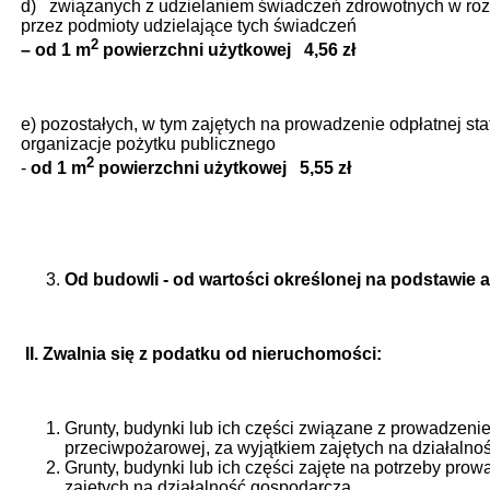
d) związanych z udzielaniem świadczeń zdrowotnych w rozum
przez podmioty udzielające tych świadczeń
2
– od 1 m
powierzchni użytkowej 4,56 zł
e) pozostałych, w tym zajętych na prowadzenie odpłatnej sta
organizacje pożytku publicznego
2
-
od 1 m
powierzchni użytkowej 5,55 zł
Od budowli - od wartości określonej na podstawie
a
II.
Zwalnia się z podatku od nieruchomości:
Grunty, budynki lub ich części związane z prowadzenie
przeciwpożarowej, za wyjątkiem zajętych na działalno
Grunty, budynki lub ich części zajęte na potrzeby prow
zajętych na działalność gospodarczą.