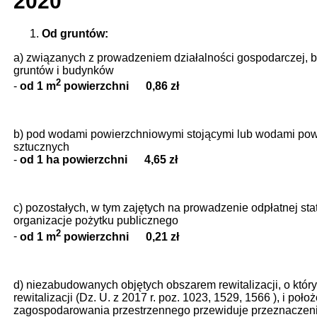
2020
Od gruntów:
a) związanych z prowadzeniem działalności gospodarczej, 
gruntów i budynków
2
-
od 1 m
powierzchni 0,86 zł
b) pod wodami powierzchniowymi stojącymi lub wodami powi
sztucznych
-
od 1 ha powierzchni 4,65 zł
c) pozostałych, w tym zajętych na prowadzenie odpłatnej sta
organizacje pożytku publicznego
2
-
od 1 m
powierzchni 0,21 zł
d) niezabudowanych objętych obszarem rewitalizacji, o któr
rewitalizacji (Dz. U. z 2017 r. poz. 1023, 1529, 1566 ), i po
zagospodarowania przestrzennego przewiduje przeznaczen