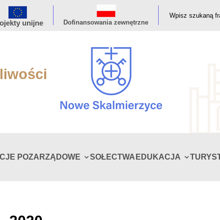
ojekty unijne
Dofinansowania zewnętrzne
liwości
ACJE POZARZĄDOWE
SOŁECTWA
EDUKACJA
TURYS